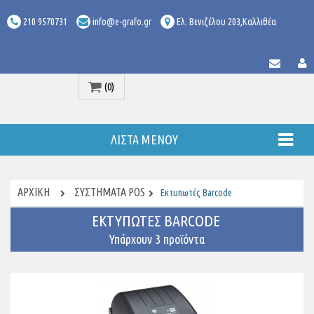
210 9570731
info@e-grafo.gr
Ελ. Βενιζέλου 203,Καλλιθέα
(0)
Προϊόν
ΛΊΣΤΑ ΜΕΝΟΎ
ΑΡΧΙΚΉ
ΣΥΣΤΗΜΑΤΑ POS
Εκτυπωτές Barcode
ΕΚΤΥΠΩΤΈΣ BARCODE
Υπάρχουν 3 προϊόντα