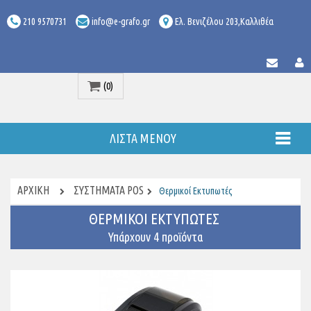
210 9570731
info@e-grafo.gr
Ελ. Βενιζέλου 203,Καλλιθέα
(0)
Προϊόν
ΛΊΣΤΑ ΜΕΝΟΎ
ΑΡΧΙΚΉ
ΣΥΣΤΗΜΑΤΑ POS
Θερμικοί Εκτυπωτές
ΘΕΡΜΙΚΟΊ ΕΚΤΥΠΩΤΈΣ
Υπάρχουν 4 προϊόντα