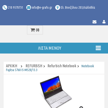
210 9570731
info@e-grafo.gr
Ελ. Βενιζέλου 203,Καλλιθέα
(0)
Προϊόν
ΛΊΣΤΑ ΜΕΝΟΎ
ΑΡΧΙΚΉ
REFURBISH
Refurbish Notebook
Notebook
Fujitsu S760 I5-M520/13.3