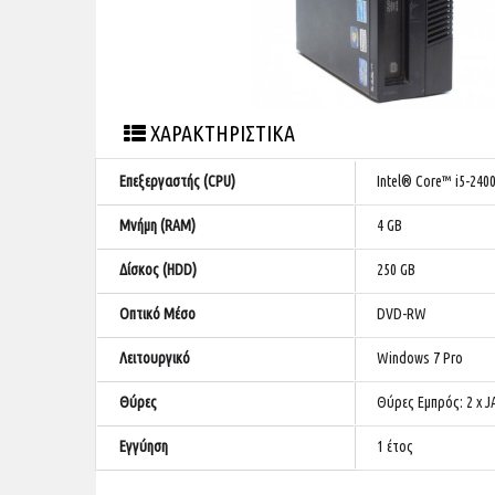
ΧΑΡΑΚΤΗΡΙΣΤΙΚΑ
Επεξεργαστής (CPU)
Intel® Core™ i5-2400
Μνήμη (RAM)
4 GB
Δίσκος (HDD)
250 GB
Οπτικό Μέσο
DVD-RW
Λειτουργικό
Windows 7 Pro
Θύρες
Θύρες Εμπρός: 2 x JA
Εγγύηση
1 έτος