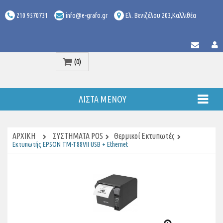
210 9570731
info@e-grafo.gr
Ελ. Βενιζέλου 203,Καλλιθέα
(0)
Προϊόν
ΛΊΣΤΑ ΜΕΝΟΎ
ΑΡΧΙΚΉ
ΣΥΣΤΗΜΑΤΑ POS
Θερμικοί Εκτυπωτές
Εκτυπωτής EPSON TM-T88VII USB + Ethernet