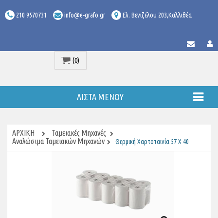
210 9570731
info@e-grafo.gr
Ελ. Βενιζέλου 203,Καλλιθέα
(0)
Προϊόν
ΛΊΣΤΑ ΜΕΝΟΎ
ΑΡΧΙΚΉ
Ταμειακές Μηχανές
Αναλώσιμα Ταμειακών Μηχανών
Θερμική Χαρτοταινία 57 X 40