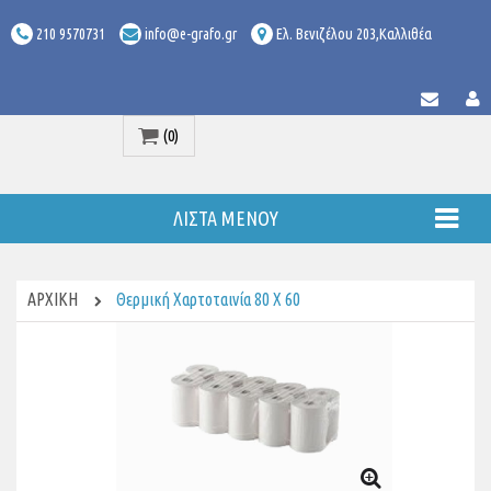
210 9570731
info@e-grafo.gr
Ελ. Βενιζέλου 203,Καλλιθέα
(0)
Προϊόν
ΛΊΣΤΑ ΜΕΝΟΎ
ΑΡΧΙΚΉ
Θερμική Χαρτοταινία 80 X 60