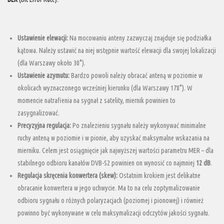
Ustawienie elewacji:
Na mocowaniu anteny zazwyczaj znajduje się podziałka
kątowa. Należy ustawić na niej wstępnie wartość elewacji dla swojej lokalizacji
(dla Warszawy około 30°).
Ustawienie azymutu:
Bardzo powoli należy obracać anteną w poziomie w
okolicach wyznaczonego wcześniej kierunku (dla Warszawy 178°). W
momencie natrafienia na sygnał z satelity, miernik powinien to
zasygnalizować.
Precyzyjna regulacja:
Po znalezieniu sygnału należy wykonywać minimalne
ruchy anteną w poziomie i w pionie, aby uzyskać maksymalne wskazania na
mierniku. Celem jest osiągnięcie jak najwyższej wartości parametru MER – dla
stabilnego odbioru kanałów DVB-S2 powinien on wynosić co najmniej
12 dB
.
Regulacja skręcenia konwertera (skew):
Ostatnim krokiem jest delikatne
obracanie konwertera w jego uchwycie. Ma to na celu zoptymalizowanie
odbioru sygnału o różnych polaryzacjach (poziomej i pionowej) i również
powinno być wykonywane w celu maksymalizacji odczytów jakości sygnału.