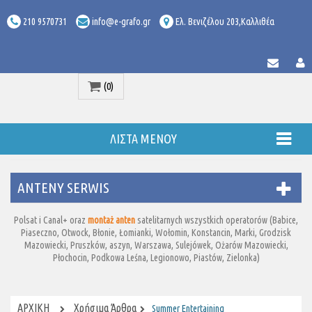
210 9570731
info@e-grafo.gr
Ελ. Βενιζέλου 203,Καλλιθέα
(0)
Προϊόν
ΛΊΣΤΑ ΜΕΝΟΎ
ANTENY SERWIS
Polsat i Canal+ oraz
montaż anten
satelitarnych wszystkich operatorów (Babice,
Piaseczno, Otwock, Błonie, Łomianki, Wołomin, Konstancin, Marki, Grodzisk
Mazowiecki, Pruszków, aszyn, Warszawa, Sulejówek, Ożarów Mazowiecki,
Płochocin, Podkowa Leśna, Legionowo, Piastów, Zielonka)
ΑΡΧΙΚΉ
Χρήσιμα Άρθρα
Summer Entertaining