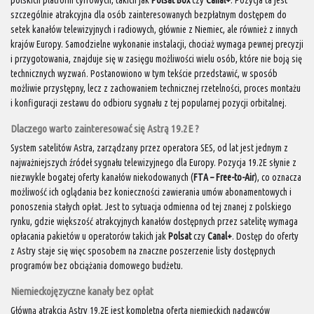
szczególnie atrakcyjna dla osób zainteresowanych bezpłatnym dostępem do
setek kanałów telewizyjnych i radiowych, głównie z Niemiec, ale również z innych
krajów Europy. Samodzielne wykonanie instalacji, chociaż wymaga pewnej precyzji
i przygotowania, znajduje się w zasięgu możliwości wielu osób, które nie boją się
technicznych wyzwań. Postanowiono w tym tekście przedstawić, w sposób
możliwie przystępny, lecz z zachowaniem technicznej rzetelności, proces montażu
i konfiguracji zestawu do odbioru sygnału z tej popularnej pozycji orbitalnej.
Dlaczego warto zainteresować się Astrą 19.2E ?
System satelitów Astra, zarządzany przez operatora SES, od lat jest jednym z
najważniejszych źródeł sygnału telewizyjnego dla Europy. Pozycja 19.2E słynie z
niezwykle bogatej oferty kanałów niekodowanych (
FTA – Free-to-Air
), co oznacza
możliwość ich oglądania bez konieczności zawierania umów abonamentowych i
ponoszenia stałych opłat. Jest to sytuacja odmienna od tej znanej z polskiego
rynku, gdzie większość atrakcyjnych kanałów dostępnych przez satelitę wymaga
opłacania pakietów u operatorów takich jak
Polsat
czy
Canal+
. Dostęp do oferty
z Astry staje się więc sposobem na znaczne poszerzenie listy dostępnych
programów bez obciążania domowego budżetu.
Niemieckojęzyczne kanały bez opłat
Główną atrakcją Astry 19.2E jest kompletna oferta niemieckich nadawców