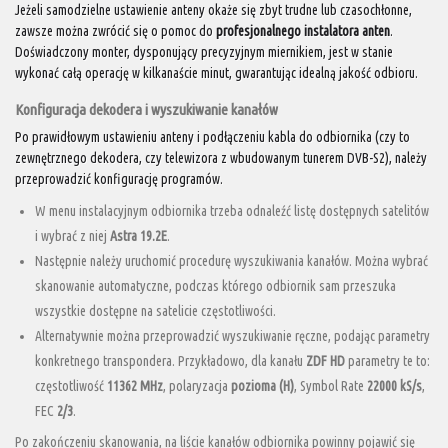
Jeżeli samodzielne ustawienie anteny okaże się zbyt trudne lub czasochłonne,
zawsze można zwrócić się o pomoc do
profesjonalnego instalatora anten
.
Doświadczony monter, dysponujący precyzyjnym miernikiem, jest w stanie
wykonać całą operację w kilkanaście minut, gwarantując idealną jakość odbioru.
Konfiguracja dekodera i wyszukiwanie kanałów
Po prawidłowym ustawieniu anteny i podłączeniu kabla do odbiornika (czy to
zewnętrznego dekodera, czy telewizora z wbudowanym tunerem DVB-S2), należy
przeprowadzić konfigurację programów.
W menu instalacyjnym odbiornika trzeba odnaleźć listę dostępnych satelitów
i wybrać z niej
Astra 19.2E
.
Następnie należy uruchomić procedurę wyszukiwania kanałów. Można wybrać
skanowanie automatyczne, podczas którego odbiornik sam przeszuka
wszystkie dostępne na satelicie częstotliwości.
Alternatywnie można przeprowadzić wyszukiwanie ręczne, podając parametry
konkretnego transpondera. Przykładowo, dla kanału
ZDF HD
parametry te to:
częstotliwość
11362 MHz
, polaryzacja
pozioma (H)
, Symbol Rate
22000 kS/s
,
FEC
2/3
.
Po zakończeniu skanowania, na liście kanałów odbiornika powinny pojawić się