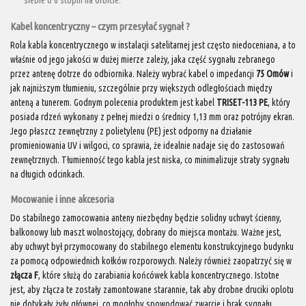
Kabel koncentryczny – czym przesyłać sygnał ?
Rola kabla koncentrycznego w instalacji satelitarnej jest często niedoceniana, a to
właśnie od jego jakości w dużej mierze zależy, jaka część sygnału zebranego
przez antenę dotrze do odbiornika. Należy wybrać kabel o impedancji
75 Omów
i
jak najniższym tłumieniu, szczególnie przy większych odległościach między
anteną a tunerem. Godnym polecenia produktem jest kabel
TRISET-113 PE
, który
posiada rdzeń wykonany z pełnej miedzi o średnicy 1,13 mm oraz potrójny ekran.
Jego płaszcz zewnętrzny z polietylenu (PE) jest odporny na działanie
promieniowania UV i wilgoci, co sprawia, że idealnie nadaje się do zastosowań
zewnętrznych. Tłumienność tego kabla jest niska, co minimalizuje straty sygnału
na długich odcinkach.
Mocowanie i inne akcesoria
Do stabilnego zamocowania anteny niezbędny będzie solidny uchwyt ścienny,
balkonowy lub maszt wolnostojący, dobrany do miejsca montażu. Ważne jest,
aby uchwyt był przymocowany do stabilnego elementu konstrukcyjnego budynku
za pomocą odpowiednich kołków rozporowych. Należy również zaopatrzyć się w
złącza F
, które służą do zarabiania końcówek kabla koncentrycznego. Istotne
jest, aby złącza te zostały zamontowane starannie, tak aby drobne druciki oplotu
nie dotykały żyły głównej, co mogłoby spowodować zwarcie i brak sygnału.