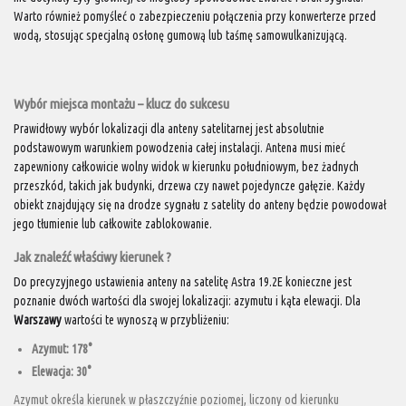
Warto również pomyśleć o zabezpieczeniu połączenia przy konwerterze przed
wodą, stosując specjalną osłonę gumową lub taśmę samowulkanizującą.
Wybór miejsca montażu – klucz do sukcesu
Prawidłowy wybór lokalizacji dla anteny satelitarnej jest absolutnie
podstawowym warunkiem powodzenia całej instalacji. Antena musi mieć
zapewniony całkowicie wolny widok w kierunku południowym, bez żadnych
przeszkód, takich jak budynki, drzewa czy nawet pojedyncze gałęzie. Każdy
obiekt znajdujący się na drodze sygnału z satelity do anteny będzie powodował
jego tłumienie lub całkowite zablokowanie.
Jak znaleźć właściwy kierunek ?
Do precyzyjnego ustawienia anteny na satelitę Astra 19.2E konieczne jest
poznanie dwóch wartości dla swojej lokalizacji: azymutu i kąta elewacji. Dla
Warszawy
wartości te wynoszą w przybliżeniu:
Azymut: 178°
Elewacja: 30°
Azymut określa kierunek w płaszczyźnie poziomej, liczony od kierunku