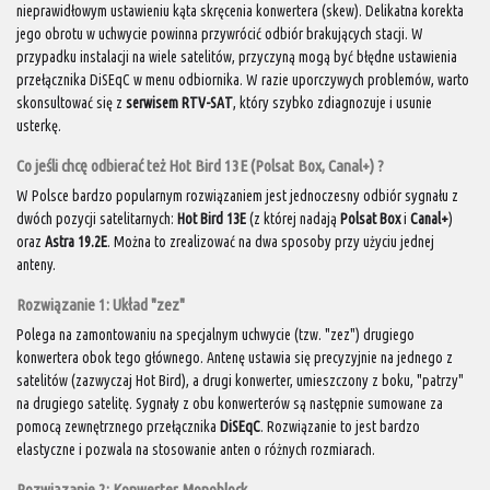
nieprawidłowym ustawieniu kąta skręcenia konwertera (skew). Delikatna korekta
jego obrotu w uchwycie powinna przywrócić odbiór brakujących stacji. W
przypadku instalacji na wiele satelitów, przyczyną mogą być błędne ustawienia
przełącznika DiSEqC w menu odbiornika. W razie uporczywych problemów, warto
skonsultować się z
serwisem RTV-SAT
, który szybko zdiagnozuje i usunie
usterkę.
Co jeśli chcę odbierać też Hot Bird 13E (Polsat Box, Canal+) ?
W Polsce bardzo popularnym rozwiązaniem jest jednoczesny odbiór sygnału z
dwóch pozycji satelitarnych:
Hot Bird 13E
(z której nadają
Polsat Box
i
Canal+
)
oraz
Astra 19.2E
. Można to zrealizować na dwa sposoby przy użyciu jednej
anteny.
Rozwiązanie 1: Układ "zez"
Polega na zamontowaniu na specjalnym uchwycie (tzw. "zez") drugiego
konwertera obok tego głównego. Antenę ustawia się precyzyjnie na jednego z
satelitów (zazwyczaj Hot Bird), a drugi konwerter, umieszczony z boku, "patrzy"
na drugiego satelitę. Sygnały z obu konwerterów są następnie sumowane za
pomocą zewnętrznego przełącznika
DiSEqC
. Rozwiązanie to jest bardzo
elastyczne i pozwala na stosowanie anten o różnych rozmiarach.
Rozwiązanie 2: Konwerter Monoblock