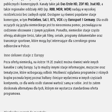
publicznych i komercyjnych. Kanały takie jak
Das Erste HD
,
ZDF HD
,
3sat HD
, a
także regionalne oddziały ARD (np.
RBB
,
MDR
,
WDR
) nadają w wysokiej
rozdzielczości bez żadnych opłat. Dostępne są również popularne stacje
komercyjne, w tym
ProSieben
,
Sat.1
,
RTL
,
VOX
czy
Eurosport 1 Germany
. Dla osób
uczących się języka niemieckiego jest to nieoceniona pomoc, pozwalająca na
codzienne obcowanie z żywym językiem. Ponadto, niemieckie stacje często
oferują atrakcyjne treści, takie jak filmy, seriale, programy dokumentalne oraz
transmisje sportowe, które mogą być interesujące dla szerokiego grona
odbiorców w Polsce.
Inne ciekawe stacje z Europy
Poza ofertą niemiecką, na Astrze 19.2E znaleźć można również wiele innych
kanałów z całej Europy. Są to między innymi stacje informacyjne, muzyczne oraz
tematyczne, które wzbogacają odbiór. Możliwość oglądania programów z różnych
krajów pozwala lepiej poznać kulturę i bieżące wydarzenia w innych częściach
kontynentu, co dla wielu osób stanowi wartość samą w sobie. Jest to zatem
doskonała alternatywa dla tych, którym nie wystarcza standardowa oferta
programowa.