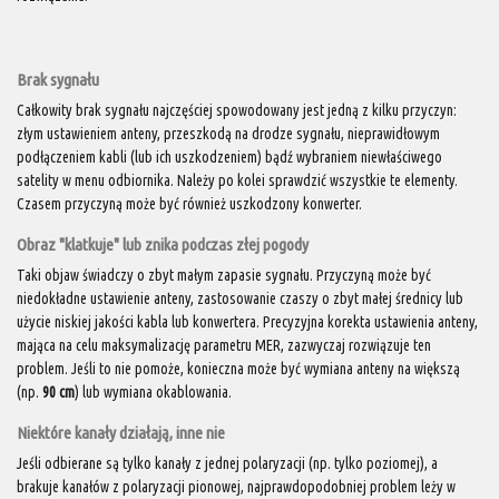
Brak sygnału
Całkowity brak sygnału najczęściej spowodowany jest jedną z kilku przyczyn:
złym ustawieniem anteny, przeszkodą na drodze sygnału, nieprawidłowym
podłączeniem kabli (lub ich uszkodzeniem) bądź wybraniem niewłaściwego
satelity w menu odbiornika. Należy po kolei sprawdzić wszystkie te elementy.
Czasem przyczyną może być również uszkodzony konwerter.
Obraz "klatkuje" lub znika podczas złej pogody
Taki objaw świadczy o zbyt małym zapasie sygnału. Przyczyną może być
niedokładne ustawienie anteny, zastosowanie czaszy o zbyt małej średnicy lub
użycie niskiej jakości kabla lub konwertera. Precyzyjna korekta ustawienia anteny,
mająca na celu maksymalizację parametru MER, zazwyczaj rozwiązuje ten
problem. Jeśli to nie pomoże, konieczna może być wymiana anteny na większą
(np.
90 cm
) lub wymiana okablowania.
Niektóre kanały działają, inne nie
Jeśli odbierane są tylko kanały z jednej polaryzacji (np. tylko poziomej), a
brakuje kanałów z polaryzacji pionowej, najprawdopodobniej problem leży w