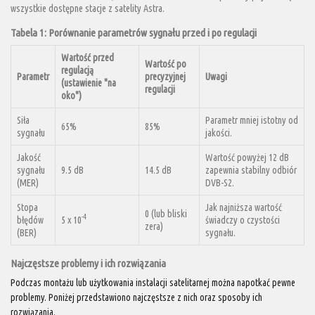
wszystkie dostępne stacje z satelity Astra.
Tabela 1: Porównanie parametrów sygnału przed i po regulacji
Wartość przed
Wartość po
regulacją
Parametr
precyzyjnej
Uwagi
(ustawienie "na
regulacji
oko")
Siła
Parametr mniej istotny od
65%
85%
sygnału
jakości.
Jakość
Wartość powyżej 12 dB
sygnału
9.5 dB
14.5 dB
zapewnia stabilny odbiór
(MER)
DVB-S2.
Stopa
Jak najniższa wartość
0 (lub bliski
-4
błędów
5 x 10
świadczy o czystości
zera)
(BER)
sygnału.
Najczęstsze problemy i ich rozwiązania
Podczas montażu lub użytkowania instalacji satelitarnej można napotkać pewne
problemy. Poniżej przedstawiono najczęstsze z nich oraz sposoby ich
rozwiązania.