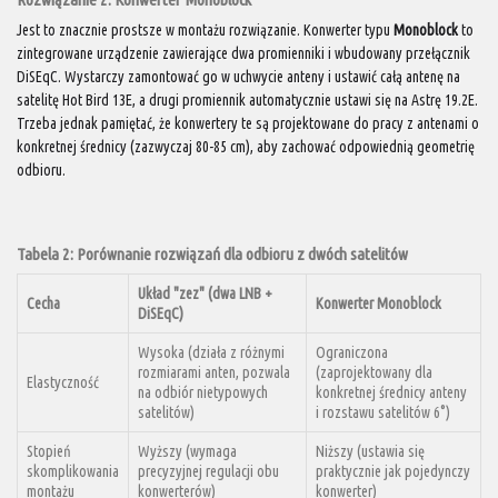
Jest to znacznie prostsze w montażu rozwiązanie. Konwerter typu
Monoblock
to
zintegrowane urządzenie zawierające dwa promienniki i wbudowany przełącznik
DiSEqC. Wystarczy zamontować go w uchwycie anteny i ustawić całą antenę na
satelitę Hot Bird 13E, a drugi promiennik automatycznie ustawi się na Astrę 19.2E.
Trzeba jednak pamiętać, że konwertery te są projektowane do pracy z antenami o
konkretnej średnicy (zazwyczaj 80-85 cm), aby zachować odpowiednią geometrię
odbioru.
Tabela 2: Porównanie rozwiązań dla odbioru z dwóch satelitów
Układ "zez" (dwa LNB +
Cecha
Konwerter Monoblock
DiSEqC)
Wysoka (działa z różnymi
Ograniczona
rozmiarami anten, pozwala
(zaprojektowany dla
Elastyczność
na odbiór nietypowych
konkretnej średnicy anteny
satelitów)
i rozstawu satelitów 6°)
Stopień
Wyższy (wymaga
Niższy (ustawia się
skomplikowania
precyzyjnej regulacji obu
praktycznie jak pojedynczy
montażu
konwerterów)
konwerter)