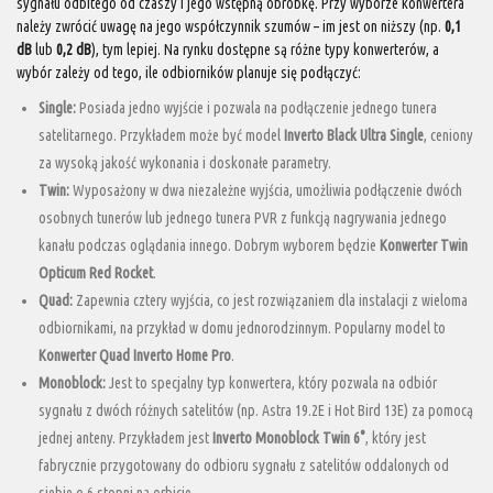
sygnału odbitego od czaszy i jego wstępną obróbkę. Przy wyborze konwertera
należy zwrócić uwagę na jego współczynnik szumów – im jest on niższy (np.
0,1
dB
lub
0,2 dB
), tym lepiej. Na rynku dostępne są różne typy konwerterów, a
wybór zależy od tego, ile odbiorników planuje się podłączyć:
Single:
Posiada jedno wyjście i pozwala na podłączenie jednego tunera
satelitarnego. Przykładem może być model
Inverto Black Ultra Single
, ceniony
za wysoką jakość wykonania i doskonałe parametry.
Twin:
Wyposażony w dwa niezależne wyjścia, umożliwia podłączenie dwóch
osobnych tunerów lub jednego tunera PVR z funkcją nagrywania jednego
kanału podczas oglądania innego. Dobrym wyborem będzie
Konwerter Twin
Opticum Red Rocket
.
Quad:
Zapewnia cztery wyjścia, co jest rozwiązaniem dla instalacji z wieloma
odbiornikami, na przykład w domu jednorodzinnym. Popularny model to
Konwerter Quad Inverto Home Pro
.
Monoblock:
Jest to specjalny typ konwertera, który pozwala na odbiór
sygnału z dwóch różnych satelitów (np. Astra 19.2E i Hot Bird 13E) za pomocą
jednej anteny. Przykładem jest
Inverto Monoblock Twin 6°
, który jest
fabrycznie przygotowany do odbioru sygnału z satelitów oddalonych od
siebie o 6 stopni na orbicie.