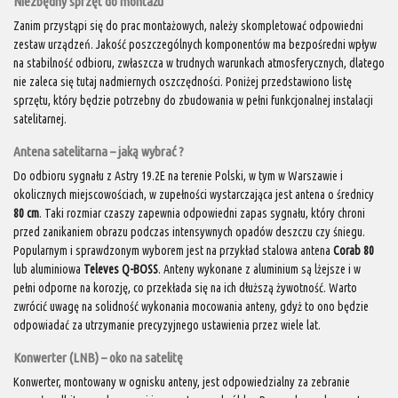
Niezbędny sprzęt do montażu
Zanim przystąpi się do prac montażowych, należy skompletować odpowiedni
zestaw urządzeń. Jakość poszczególnych komponentów ma bezpośredni wpływ
na stabilność odbioru, zwłaszcza w trudnych warunkach atmosferycznych, dlatego
nie zaleca się tutaj nadmiernych oszczędności. Poniżej przedstawiono listę
sprzętu, który będzie potrzebny do zbudowania w pełni funkcjonalnej instalacji
satelitarnej.
Antena satelitarna – jaką wybrać ?
Do odbioru sygnału z Astry 19.2E na terenie Polski, w tym w Warszawie i
okolicznych miejscowościach, w zupełności wystarczająca jest antena o średnicy
80 cm
. Taki rozmiar czaszy zapewnia odpowiedni zapas sygnału, który chroni
przed zanikaniem obrazu podczas intensywnych opadów deszczu czy śniegu.
Popularnym i sprawdzonym wyborem jest na przykład stalowa antena
Corab 80
lub aluminiowa
Televes Q-BOSS
. Anteny wykonane z aluminium są lżejsze i w
pełni odporne na korozję, co przekłada się na ich dłuższą żywotność. Warto
zwrócić uwagę na solidność wykonania mocowania anteny, gdyż to ono będzie
odpowiadać za utrzymanie precyzyjnego ustawienia przez wiele lat.
Konwerter (LNB) – oko na satelitę
Konwerter, montowany w ognisku anteny, jest odpowiedzialny za zebranie