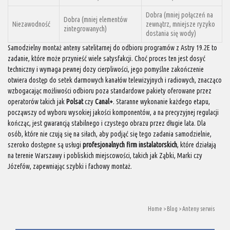
Dobra (mniej połączeń na
Dobra (mniej elementów
Niezawodność
zewnątrz, mniejsze ryzyko
zintegrowanych)
dostania się wody)
Samodzielny montaż anteny satelitarnej do odbioru programów z Astry 19.2E to
zadanie, które może przynieść wiele satysfakcji. Choć proces ten jest dosyć
techniczny i wymaga pewnej dozy cierpliwości, jego pomyślne zakończenie
otwiera dostęp do setek darmowych kanałów telewizyjnych i radiowych, znacząco
wzbogacając możliwości odbioru poza standardowe pakiety oferowane przez
operatorów takich jak
Polsat
czy
Canal+
. Staranne wykonanie każdego etapu,
począwszy od wyboru wysokiej jakości komponentów, a na precyzyjnej regulacji
kończąc, jest gwarancją stabilnego i czystego obrazu przez długie lata. Dla
osób, które nie czują się na siłach, aby podjąć się tego zadania samodzielnie,
szeroko dostępne są usługi
profesjonalnych firm instalatorskich
, które działają
na terenie Warszawy i pobliskich miejscowości, takich jak Ząbki, Marki czy
Józefów, zapewniając szybki i fachowy montaż.
Home
>
Blog
>
Anteny serwis