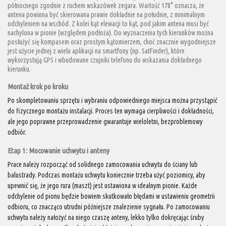
północnego zgodnie z ruchem wskazówek zegara. Wartość 178° oznacza, że
antena powinna być skierowana prawie dokładnie na południe, z minimalnym
odchyleniem na wschód. Z kolei kąt elewacji to kąt, pod jakim antena musi być
nachylona w pionie (względem podłoża). Do wyznaczenia tych kierunków można
posłużyć się kompasem oraz prostym kątomierzem, choć znacznie wygodniejsze
jest użycie jednej z wielu aplikacji na smartfony (np. SatFinder), które
wykorzystują GPS i wbudowane czujniki telefonu do wskazania dokładnego
kierunku.
Montaż krok po kroku
Po skompletowaniu sprzętu i wybraniu odpowiedniego miejsca można przystąpić
do fizycznego montażu instalacji. Proces ten wymaga cierpliwości i dokładności,
ale jego poprawne przeprowadzenie gwarantuje wieloletni, bezproblemowy
odbiór.
Etap 1: Mocowanie uchwytu i anteny
Prace należy rozpocząć od solidnego zamocowania uchwytu do ściany lub
balustrady. Podczas montażu uchwytu koniecznie trzeba użyć poziomicy, aby
upewnić się, że jego rura (maszt) jest ustawiona w idealnym pionie. Każde
odchylenie od pionu będzie bowiem skutkowało błędami w ustawieniu geometrii
odbioru, co znacząco utrudni późniejsze znalezienie sygnału. Po zamocowaniu
uchwytu należy nałożyć na niego czaszę anteny, lekko tylko dokręcając śruby