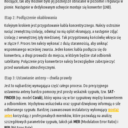
mocujące, tak aby możliwe było jej późniejsze obracanie w poziomie i regulacja w
pionie. Następnie w dedykowanym uchwycie montuje się konwerter (LNB).
Etap 2: Podłączenie okablowania
Kolejnym krokiem jest przygotowanie kabla koncentrycznego. Należy ostrożnie
naciąć zewnętrzną izolację, odwinąć na nią oplot ekranujący, a następnie zdjąć
izolację z wewnętrznej żyły miedzianej. Tak przygotowaną końcówkę wkręca się
w złącze F. Proces ten należy wykonać z dużą starannością, aby uniknąć
wspomnianego wcześniej zwarcia. Jeden koniec kabla podłącza się do
konwertera, a drugi prowadzi do miejsca, w którym będzie stał odbiornik
satelitarny. Połączenie przy konwerterze należy bezwzględnie zabezpieczyć
przed warunkami atmosferycznymi.
Etap 3: Ustawianie anteny – chwila prawdy
Jest to najbardziej wymagająca część całego procesu. Do precyzyjnego
ustawienia anteny bardzo pomocny jest prosty wskaźnik sygnału, tzw.
SAT-
FINDER
(np. model
Corab
), który wpina się w tor sygnałowy między konwerterem
a odbiornikiem. Wychyłowa wskazówka oraz sygnał dźwiękowy informują o sile
odbieranego sygnału. Bardziej zaawansowani instalatorzy wykonujący
montaż
anten
korzystają z profesjonalnych mierników, które pozwalają na analizę
szczegółowych parametrów sygnału, takich jak
MER
(Modulation Error Ratio) i
BER
(Bit Error Rate).