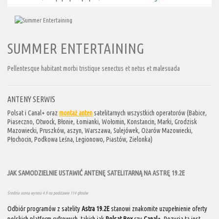
SUMMER ENTERTAINING
Pellentesque habitant morbi tristique senectus et netus et malesuada
ANTENY SERWIS
Polsat i Canal+ oraz
montaż anten
satelitarnych wszystkich operatorów (Babice,
Piaseczno, Otwock, Błonie, Łomianki, Wołomin, Konstancin, Marki, Grodzisk
Mazowiecki, Pruszków, aszyn, Warszawa, Sulejówek, Ożarów Mazowiecki,
Płochocin, Podkowa Leśna, Legionowo, Piastów, Zielonka)
JAK SAMODZIELNIE USTAWIĆ ANTENĘ SATELITARNĄ NA ASTRĘ 19.2E
Średnia ocena wynosi
4.9
na podstawie
114
głosów
Odbiór programów z satelity
Astra 19.2E
stanowi znakomite uzupełnienie oferty
polskich platform cyfrowych, takich jak
Polsat Box
czy
Canal+
. Pozycja ta jest