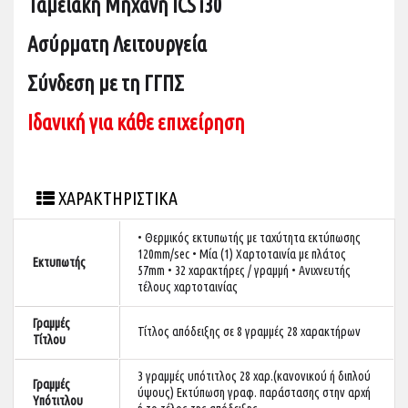
Ταμειακή Μηχανή ICS
i
30
Ασύρματη Λειτουργεία
Σύνδεση με τη ΓΓΠΣ
Ιδανική για κάθε επιχείρηση
ΧΑΡΑΚΤΗΡΙΣΤΙΚΑ
• Θερμικός εκτυπωτής με ταχύτητα εκτύπωσης
120mm/sec • Μία (1) Χαρτοταινία με πλάτος
Εκτυπωτής
57mm • 32 χαρακτήρες / γραμμή • Ανιχνευτής
τέλους χαρτοταινίας
Γραμμές
Τίτλος απόδειξης σε 8 γραμμές 28 χαρακτήρων
Τίτλου
3 γραμμές υπότιτλος 28 χαρ.(κανονικού ή διπλού
Γραμμές
ύψους) Εκτύπωση γραφ. παράστασης στην αρχή
Υπότιτλου