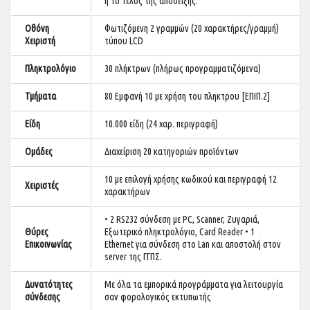
ή το τέλος της απόδειξης.
Οθόνη
Φωτιζόμενη 2 γραμμών (20 χαρακτήρες/γραμμή)
Χειριστή
τύπου LCD
Πληκτρολόγιο
30 πλήκτρων (πλήρως προγραμματιζόμενα)
Τμήματα
80 Εμφανή 10 με χρήση του πληκτρου [ΕΠΙΠ.2]
Είδη
10.000 είδη (24 χαρ. περιγραφή)
Ομάδες
Διαχείριση 20 κατηγοριών προϊόντων
10 με επιλογή χρήσης κωδικού και περιγραφή 12
Χειριστές
χαρακτήρων
• 2 RS232 σύνδεση με PC, Scanner, Ζυγαριά,
Θύρες
Εξωτερικό πληκτρολόγιο, Card Reader • 1
Επικοινωνίας
Ethernet για σύνδεση στο Lan και αποστολή στον
server της ΓΓΠΣ.
Δυνατότητες
Με όλα τα εμπορικά προγράμματα για λειτουργία
σύνδεσης
σαν φορολογικός εκτυπωτής